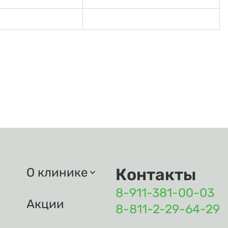
Контакты
О клинике
8-911-381-00-03
Акции
8-811-2-29-64-29